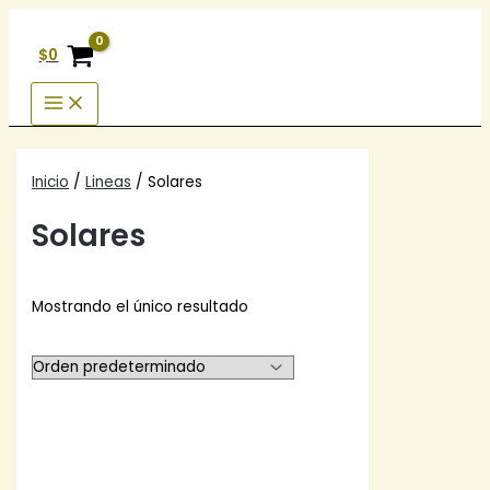
Ir
al
$
0
contenido
Inicio
/
Lineas
/ Solares
Solares
Mostrando el único resultado