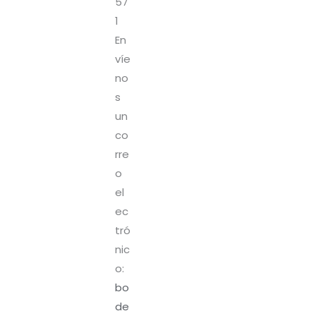
57
1
En
víe
no
s
un
co
rre
o
el
ec
tró
nic
o:
bo
de