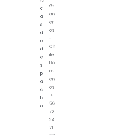
Gr
c
an
a
er
s
os
d
-
e
Ch
d
ile
e
Llá
s
m
p
en
a
os:
c
+
h
56
o
72
24
71