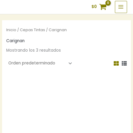
Ir
$
0
al
contenido
Inicio
/
Cepas Tintas
/ Carignan
Carignan
Mostrando los 3 resultados